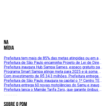
na
mídia
Prefeitura tem mais de 85% das metas atingidas ou em andamento no primeiro ano da gestão
Prefeitura de São Paulo encaminha Projeto de Lei de Diretrizes Orçamentárias para 2027
Prefeitura inaugura Hub Sampa Games, espaço gratuito para ensino profissionalizante em desenvolvimento de jogos
Programa Smart Sampa atinge meta para 2025 e já soma 40 mil câmeras integradas ao maior sistema de monitoramento da América Latina
Com investimento de R$ 34,3 milhões, Prefeitura entrega melhorias do complexo viário João Beiçola para beneficiar 196 mil pessoas
Prefeitura de São Paulo inaugura na capital o 1º Centro TEA da América Latina no Dia Mundial de Conscientização do Autismo
Prefeitura entrega 60 novas motolâncias do Samu e inaugura primeiro Heliponto de Resgate da capital
Prefeitura lança o Mamãe Tarifa Zero, que garante ônibus gratuitos a quem tem filhos em creche
sobre o pdm